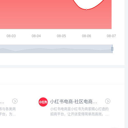
小红书合作伙伴平台-品牌与服务商对接合作系统
小红书电商-社区电商与内容种草一体化平台
书与各类商
小红书电商是小红书为商家精心打造的
平台，为合
招商平台，让开店变得简单而高效。无
赋能。在这
论您是个人、个体工商户还是企业，都
，共享平台
能在小红书电商找到适合自己的开店方