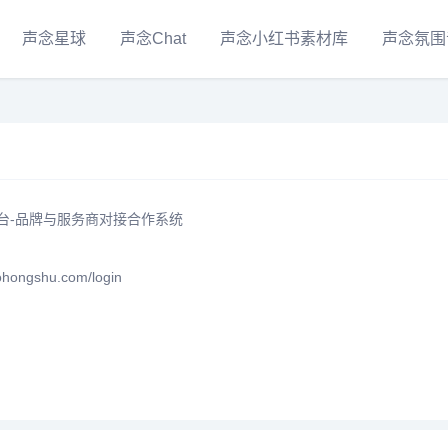
声念星球
声念Chat
声念小红书素材库
声念氛围
台-品牌与服务商对接合作系统
hongshu.com/login