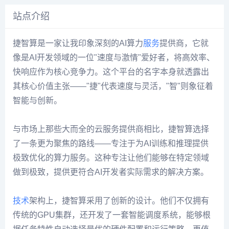
站点介绍
捷智算是一家让我印象深刻的AI算力
服务
提供商，它就
像是AI开发领域的一位"速度与激情"爱好者，将高效率、
快响应作为核心竞争力。这个平台的名字本身就透露出
其核心价值主张——"捷"代表速度与灵活，"智"则象征着
智能与创新。
与市场上那些大而全的云服务提供商相比，捷智算选择
了一条更为聚焦的路线——专注于为AI训练和推理提供
极致优化的算力服务。这种专注让他们能够在特定领域
做到极致，提供更符合AI开发者实际需求的解决方案。
技术
架构上，捷智算采用了创新的设计。他们不仅拥有
传统的GPU集群，还开发了一套智能调度系统，能够根