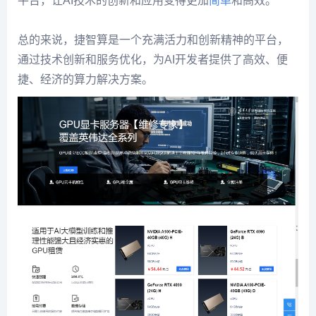
平台，让AI技术的创新和应用变得更加
简单
和高效。
总的来说，捷智算是一个充满活力和创新精神的平台，
通过技术创新和服务优化，为AI开发者提供了高效、便
捷、经济的算力解决方案。