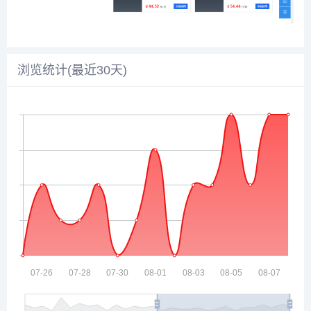
浏览统计(最近30天)