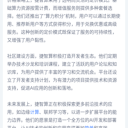
价格策略上，捷智算采用了透明而灵活的定价模式。基
础算力资源按需计费，而增值服务则提供多种套餐选
择。他们还推出了"算力积分"机制，用户可以通过长期使
用、推荐新用户等方式获得积分，用于兑换优惠或高级
服务。这种创新的定价模式既保证了服务的可持续性，
又增强了用户黏性。
社区建设方面，捷智算积极打造开发者生态。他们定期
举办技术沙龙和培训课程，建立了活跃的用户论坛和知
识库，为用户提供了丰富的学习和交流机会。平台还设
立了开发者支持计划，为有潜力的项目提供技术和资源
支持，促进AI应用的创新和落地。
未来发展上，捷智算正在积极探索更多前沿技术的应
用，如边缘
计算
、联邦学习等，以进一步扩展平台的能
力边界。他们的愿景是打造一个全方位的AI开发和部署