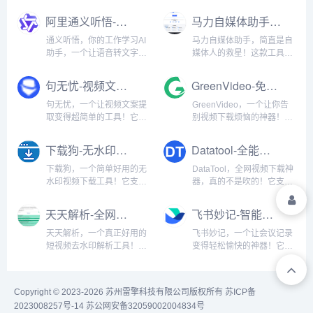
阿里通义听悟-智能学习工作助手
马力自媒体助手-免费视频文案提取工具
通义听悟，你的工作学习AI
马力自媒体助手，简直是自
助手，一个让语音转文字变
媒体人的救星！这款工具专
得超简单的工具！它专为职
为视频音频内容创作者打
场人士和学生设计，能快速
造，能轻松将MP3、MP4、
句无忧-视频文案提取与违禁词检测二合一工具
GreenVideo-免费视频下载工具
将录音转成文字，支持多种
WMA、AAC等各种格式的
格式的音频文件。我试过很
音频转成清晰文案，支持批
句无忧，一个让视频文案提
GreenVideo，一个让你告
多语音转文字工具，通义听
量处理，再也不用一个一个
取变得超简单的工具！它专
别视频下载烦恼的神器！它
悟的准确率最高，几乎能
文件慢慢折腾了。我试过好
为自媒体人、内容创作者设
支持1000+视频平台的下
100%...
多同...
计，能快速从视频中提取文
载，包括YouTube、B站、
下载狗-无水印视频解析下载工具
Datatool-全能视频下载神器
案，支持B站、抖音、小红
抖音、快手、Instagram等
书等主流平台。我试过好多
几乎所有你能想到的平台。
下载狗，一个简单好用的无
DataTool，全网视频下载神
视频文案提取工具，句无忧
最棒的是，它完全免费，没
水印视频下载工具！它支持
器，真的不是吹的！它支持
的识别准确率真的很高，几
有次数限...
国内外主流视频平台的解
4K高清下载，无水印，而且
乎能10...
析，包括B站、抖音、快
支持的平台超多，包括
天天解析-全网视频去水印下载工具
飞书妙记-智能会议记录与音频转文字协作工具
手、微博、小红书等，操作
TikTok、Douyin、B站、
特别简单，只需要复制视频
Instagram、Twitter、
天天解析，一个真正好用的
飞书妙记，一个让会议记录
链接，粘贴到输入框，点
Facebook等。我试过很...
短视频去水印解析工具！它
变得轻松愉快的神器！它专
击"解析"，就能看...
支持抖音、快手、小红书、
为团队协作设计，能快速将
微博、TikTok、B站等几乎
会议录音转成文字，自动识
所有主流平台的视频去水印
别参会人员，生成结构化的
Copyright © 2023-2026 苏州雷擎科技有限公司版权所有
苏ICP备
解析。操作特别简单，只需
会议纪要。我试过很多会议
2023008257号-14
苏公网安备32059002004834号
要复制视频链接，粘贴到输
记录工具，飞书妙记的准确