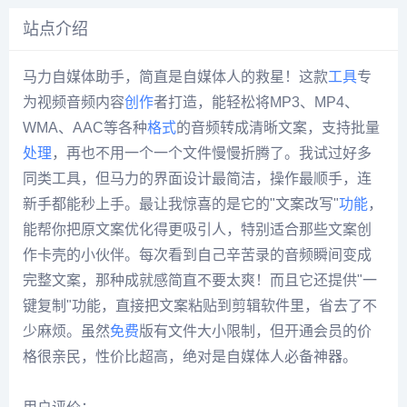
站点介绍
马力自媒体助手，简直是自媒体人的救星！这款
工具
专
为视频音频内容
创作
者打造，能轻松将MP3、MP4、
WMA、AAC等各种
格式
的音频转成清晰文案，支持批量
处理
，再也不用一个一个文件慢慢折腾了。我试过好多
同类工具，但马力的界面设计最简洁，操作最顺手，连
新手都能秒上手。最让我惊喜的是它的"文案改写"
功能
，
能帮你把原文案优化得更吸引人，特别适合那些文案创
作卡壳的小伙伴。每次看到自己辛苦录的音频瞬间变成
完整文案，那种成就感简直不要太爽！而且它还提供"一
键复制"功能，直接把文案粘贴到剪辑软件里，省去了不
少麻烦。虽然
免费
版有文件大小限制，但开通会员的价
格很亲民，性价比超高，绝对是自媒体人必备神器。