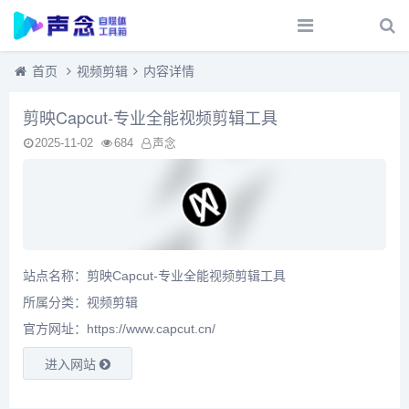
首页
视频剪辑
内容详情
剪映Capcut-专业全能视频剪辑工具
2025-11-02
684
声念
站点名称：剪映Capcut-专业全能视频剪辑工具
所属分类：
视频剪辑
官方网址：https://www.capcut.cn/
进入网站