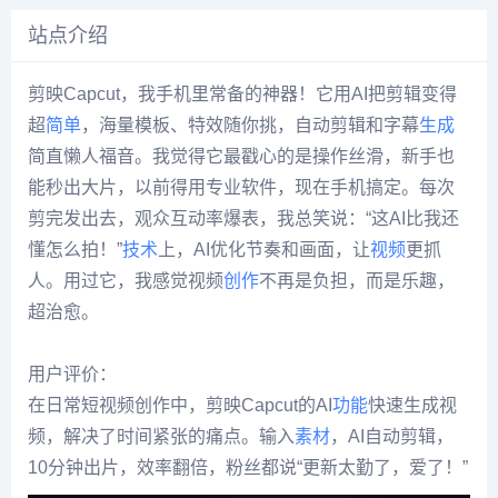
站点介绍
剪映Capcut，我手机里常备的神器！它用AI把剪辑变得
超
简单
，海量模板、特效随你挑，自动剪辑和字幕
生成
简直懒人福音。我觉得它最戳心的是操作丝滑，新手也
能秒出大片，以前得用专业软件，现在手机搞定。每次
剪完发出去，观众互动率爆表，我总笑说：“这AI比我还
懂怎么拍！”
技术
上，AI优化节奏和画面，让
视频
更抓
人。用过它，我感觉视频
创作
不再是负担，而是乐趣，
超治愈。
用户评价：
在日常短视频创作中，剪映Capcut的AI
功能
快速生成视
频，解决了时间紧张的痛点。输入
素材
，AI自动剪辑，
10分钟出片，效率翻倍，粉丝都说“更新太勤了，爱了！”