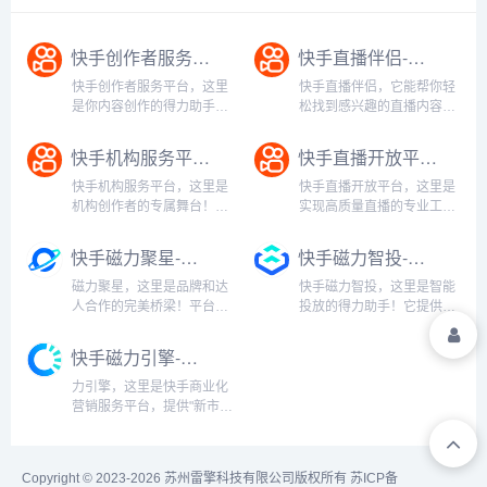
快手创作者服务平台-内容创作与账号运营一站式服务
快手直播伴侣-多场景直播推流与互动管理工具
快手创作者服务平台，这里
快手直播伴侣，它能帮你轻
是你内容创作的得力助手！
松找到感兴趣的直播内容，
无论你是想上传高清视频，
让观看体验更加个性化和便
还是想分析粉丝数据，这个
捷。无论你是想看游戏直
快手机构服务平台-MCN机构管理与商业变现平台
快手直播开放平台-专业直播技术服务与推流解决方案
平台都能帮你搞定。它就像
播、才艺表演，还是想参与
你的私人内容顾问，随时为
热门话题讨论，直播伴侣都
快手机构服务平台，这里是
快手直播开放平台，这里是
你提供专业支持，让你的内
能为你精准推荐。它支持多
机构创作者的专属舞台！这
实现高质量直播的专业工
容创作更加高效、更有影响
种直播类型，包括游戏、才
里汇聚了近170万海量达
具！它提供拉流直播、推流
力。平台...
艺、生活等...
人，覆盖30+垂类达人标
地址、OBS直播和快手云直
快手磁力聚星-达人营销与内容合作一站式平台
快手磁力智投-智能广告投放与营销管理平台
签，满足各类场景、风格、
播等全面功能，让直播变得
形式的创作需求。平台提供
简单又专业。无论你是新手
磁力聚星，这里是品牌和达
快手磁力智投，这里是智能
便捷的机构管理功能，支持
还是资深主播，都能通过这
人合作的完美桥梁！平台拥
投放的得力助手！它提供丰
自主签约成员，让你的机构
个平台轻松实现高质量直
有30+垂类达人标签，覆盖
富的媒体流量，精准覆盖各
运营更加...
播。平台支...
200+客户行业，近170万海
类媒体资源，多渠道触达各
快手磁力引擎-全方位商业营销服务与解决方案
量达人，满足各类营销需
类用户群体。平台支持快手
求。无论你是想进行品牌推
APP内多种广告形式，包括
力引擎，这里是快手商业化
广、产品种草，还是想提升
信息流广告、搜索广告、直
营销服务平台，提供"新市井
品牌影响力，磁力聚星都能
播广告、开屏广告等，满足
商业"理念，构建公域有广
为...
不同营...
度、私域有粘性、商域有闭
环的商业生态。平台整合了
Copyright © 2023-2026 苏州雷擎科技有限公司版权所有
苏ICP备
磁力金牛、磁力聚星、磁力