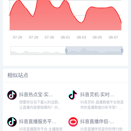
相似站点
抖音热点宝-实时追踪热点趋势+智能选词工具
抖音灵机-实时数据分析与直播数据监测平台
想要抓住当下最火的话题，
抖音灵机·直播数据平台就是
让直播内容更吸睛吗？抖音
你的直播数据分析专家！实
热点宝就是你的热点追踪神
时查看直播数据，了解观众
器！实时捕捉抖音平台上的
互动、流量来源、热门时段
抖音直播服务平台-主播版
抖音直播伴侣-多场景直播推流与互动管理工具
热门话题、流行趋势，帮你
等关键信息，助你精准优化
快速找到直播灵感。平台汇
直播策略。平台提供直观的
抖音直播服务平台-主播版就
抖音直播伴侣是你的得力助