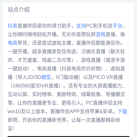
站点介绍
抖音
直播伴侣是你的得力助手，
支持
PC和手机双
平台
，
让你随时随地轻松开播。无论你是想玩转
游戏
直播、做
电商
带货，还是尝试虚拟主播，直播伴侣都能满足你。
一键开播，超多直播类型任你选：泛娱乐直播（聊天狂
欢、才艺盛宴、戏曲二次元等）、游戏直播（端游手游
一键启动）、电商直播（抖音电商优价好物）、虚拟直
播（导入2D/3D
模型
，0门槛动捕）以及PICO VR直播
（180/360度3DVR直播）。还有专业的大屏直播能力、
互动公屏、实时榜单、美颜特效、绿幕抠像、导播模式
等，让你的直播更专业、更吸引人。PC直播伴侣支持
win10及以上版本，直播伴侣APP支持苹果&安卓。
下载
即用，开启你的直播新世界，让每一次直播都精彩纷
呈！