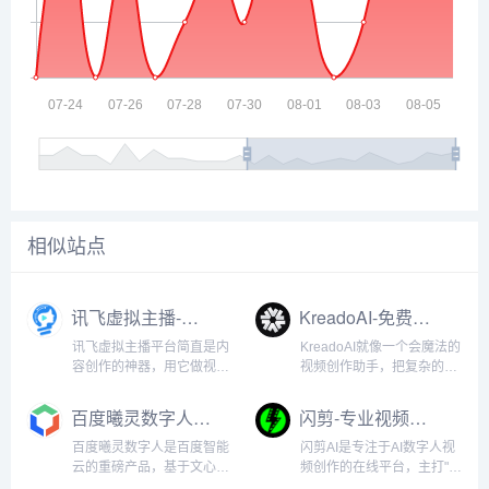
相似站点
讯飞虚拟主播-专业AI数字人视频制作服务
KreadoAI-免费AI视频生成与数字营销平台
讯飞虚拟主播平台简直是内
KreadoAI就像一个会魔法的
容创作的神器，用它做视频
视频创作助手，把复杂的拍
就像和真人聊天一样自然。
摄流程简化成“写文案+点按
科大讯飞的语音合成技术太
钮”的操作。它能用一张照片
百度曦灵数字人-专业AI虚拟形象平台
闪剪-专业视频剪辑与数字人创作平台
牛了，数字人说话时的口
生成会说话的数字人，把
型、表情和语音完美同步，
PPT直接变成动态视频，甚
百度曦灵数字人是百度智能
闪剪AI是专注于AI数字人视
连我妈妈都分不清是AI还是
至能模仿真人声音朗读脚本
云的重磅产品，基于文心大
频创作的在线平台，主打"AI
真人。平台提供了超多数字
——想象一下，你只需...
模型，给数字人注入了真正
一键成片"的功能。它的核心