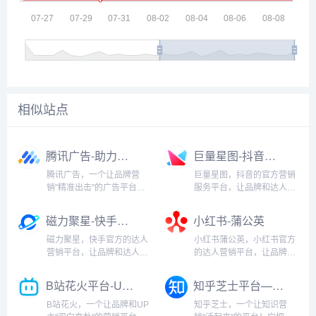
相似站点
腾讯广告-助力企业实现精准营销|覆盖海量用户|提升品牌影响力
巨量星图-抖音营销-达人变现-星图营销服务平台
腾讯广告，一个让品牌营
巨量星图，抖音的官方营销
销"精准出击"的广告平台！
服务平台，让品牌和达人之
它整合了腾讯旗下的多个平
间的合作变得简单高效！它
台资源，包括微信、QQ、
拥有抖音平台最丰富的达人
磁力聚星-快手达人生态营销平台
小红书-蒲公英
腾讯视频、腾讯新闻等，提
资源，覆盖美妆、时尚、美
供全方位的广告营销解决方
食、旅行等多个领域。通过
磁力聚星，快手官方的达人
小红书蒲公英，小红书官方
案。腾讯广告拥有庞大的用
巨量星图，品牌可以轻松找
营销平台，让品牌和达人之
的达人营销平台，让品牌和
户基础和精准...
到与自己产品契合的达人，
间的合作变得高效又简单！
达人之间的合作变得简单高
进行内容...
它拥有快手平台最丰富的达
效！它拥有海量的小红书达
B站花火平台-UP主商业合作服务
知乎芝士平台—知识共享与学习社区
人资源，覆盖美食、美妆、
人资源，覆盖美妆、时尚、
科技、生活等多个领域。通
美食、旅行等多个领域。通
B站花火，一个让品牌和UP
知乎芝士，一个让知识营
过磁力聚星，品牌可以轻松
过蒲公英，品牌可以轻松找