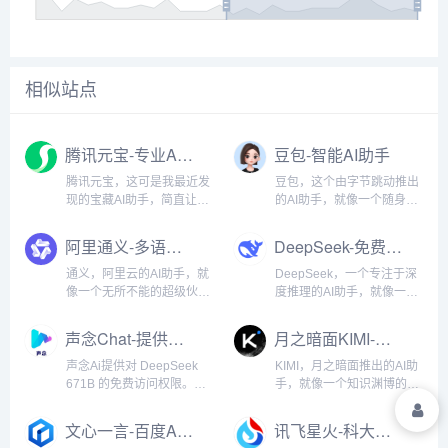
相似站点
腾讯元宝-专业AI对话助手
豆包-智能AI助手
腾讯元宝，这可是我最近发
豆包，这个由字节跳动推出
现的宝藏AI助手，简直让工
的AI助手，就像一个随身携
作变得轻松又有趣。它不只
带的创意伙伴。它不追求大
是一堆冷冰冰的代码，而是
而全，而是专注于提供简
阿里通义-多语言对话AI助手
DeepSeek-免费开源AI智能助手
真真切切懂你、会思考的智
单、直接、高效的AI体验。
能伙伴。每当我被工作压得
豆包的界面干净清爽，操作
通义，阿里云的AI助手，就
DeepSeek，一个专注于深
喘不过气，或者想写点有创
起来特别顺手，几乎没有学
像一个无所不能的超级伙
度推理的AI助手，就像一个
意的东西却不知从何下手
习成本。它最吸引我的地方
伴。它不只是回答问题，更
思维缜密的智者。它不是那
时，元宝...
是它的...
是能帮你完成各种任务的智
种只会简单回答问题的AI，
声念Chat-提供对DeepSeek671B的免费访问
月之暗面KIMI-创新AI对话助手
能助手。通义的"通义万
而是能帮你深入思考、分析
相"功能让我惊叹不已，它可
问题的伙伴。DeepSeek
声念Ai提供对 DeepSeek
KIMI，月之暗面推出的AI助
以将文字描述转化为精美图
的"深度推理"功能特别...
671B 的免费访问权限。协
手，就像一个知识渊博的智
片，甚至能根...
助您更高效的完成工作。...
者，特别擅长处理长文本和
复杂问题。它的"深度研
文心一言-百度AI智能平台
讯飞星火-科大讯飞AI大模型
究"功能是我最喜爱的，能帮